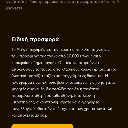
εγγυάται ότι η δράση παραμένει αμείωτη, ανεξάρτητα από το πού
βρίσκεστε.
Ειδική προσφορά
Το Alawin ξεχωρίζει για την τεράστια ποικιλία παιχνιδιών
του, προσφέροντας πάνω από 10.000 τίτλους από
κορυφαίους δημιουργούς. Οι παίκτες μπορούν να
απολαύσουν τα πάντα, από κλασικούς κουλοχέρηδες μέχρι
ζωντανά τραπέζια καζίνο με επαγγελματίες διανομείς. Η
πλατφόρμα είναι πλήρως βελτιστοποιημένη για χρήση από
φορητές συσκευές, διασφαλίζοντας ότι η ποιότητα
παραμένει σταθερή σε κάθε οθόνη. Επιπλέον, η
υποστήριξη για κρυπτονομίσματα και οι γρήγορες
συναλλαγές καθιστούν τη διαχείριση των χρημάτων απλή
και αποτελεσματική.