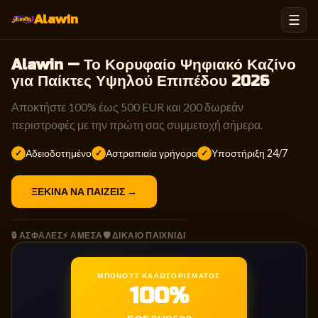
☰
Alawin
Alawin — Το Κορυφαίο Ψηφιακό Καζίνο
για Παίκτες Υψηλού Επιπέδου 2026
Αποκτήστε 100% έως 500 EUR και 200 δωρεάν
περιστροφές με την πρώτη σας συμμετοχή σήμερα.
Αδειοδοτημένο
Αστραπιαία γρήγορα
Υποστήριξη 24/7
ΞΕΚΙΝΑ ΝΑ ΠΑΙΖΕΙΣ →
🔒 ΑΣΦΑΛΈΣ
⚡ ΆΜΕΣΑ
🛡 ΔΊΚΑΙΟ ΠΑΙΧΝΊΔΙ
ΜΠΌΝΟΥΣ ΚΑΛΩΣΟΡΊΣΜΑΤΟΣ
100%