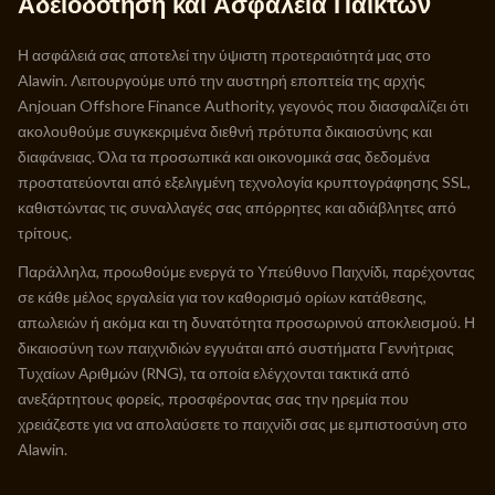
Αδειοδότηση και Ασφάλεια Παικτών
Η ασφάλειά σας αποτελεί την ύψιστη προτεραιότητά μας στο
Alawin. Λειτουργούμε υπό την αυστηρή εποπτεία της αρχής
Anjouan Offshore Finance Authority, γεγονός που διασφαλίζει ότι
ακολουθούμε συγκεκριμένα διεθνή πρότυπα δικαιοσύνης και
διαφάνειας. Όλα τα προσωπικά και οικονομικά σας δεδομένα
προστατεύονται από εξελιγμένη τεχνολογία κρυπτογράφησης SSL,
καθιστώντας τις συναλλαγές σας απόρρητες και αδιάβλητες από
τρίτους.
Παράλληλα, προωθούμε ενεργά το Υπεύθυνο Παιχνίδι, παρέχοντας
σε κάθε μέλος εργαλεία για τον καθορισμό ορίων κατάθεσης,
απωλειών ή ακόμα και τη δυνατότητα προσωρινού αποκλεισμού. Η
δικαιοσύνη των παιχνιδιών εγγυάται από συστήματα Γεννήτριας
Τυχαίων Αριθμών (RNG), τα οποία ελέγχονται τακτικά από
ανεξάρτητους φορείς, προσφέροντας σας την ηρεμία που
χρειάζεστε για να απολαύσετε το παιχνίδι σας με εμπιστοσύνη στο
Alawin.