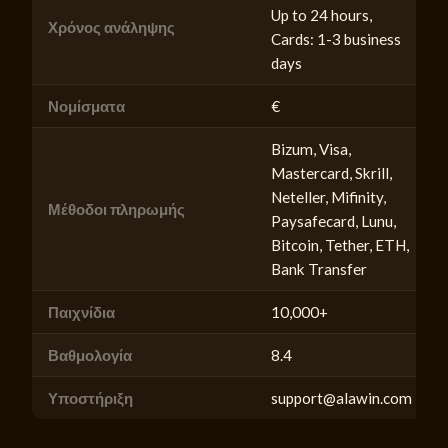
Up to 24 hours,
Χρόνος ανάληψης
Cards: 1-3 business
days
Νομίσματα
€
Bizum, Visa,
Mastercard, Skrill,
Neteller, Mifinity,
Μέθοδοι πληρωμής
Paysafecard, Lunu,
Bitcoin, Tether, ETH,
Bank Transfer
Παιχνίδια
10,000+
Βαθμολογία
8.4
Υποστήριξη
support@alawin.com