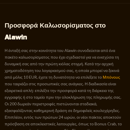
Προσφορά Καλωσορίσματος στο
Alawin
Η ένταξή σας στην κοινότητα του Alawin συνοδεύεται από ένα
πακέτο καλωσορίσματος που έχει σχεδιαστεί για να ενισχύσει τη
δυναμική σας από την πρώτη κιόλας στιγμή. Κατά την αρχική
χρηματοδότηση του λογαριασμού σας, η οποία μπορεί να ξεκινά
από μόλις 10 EUR, έχετε τη δυνατότητα να επιλέξετε το
Μπόνους
που ταιριάζει στις προσωπικές σας ανάγκες. Η διαδικασία είναι
εξαιρετικά απλή: επιλέξτε την προσφορά κατά τη διάρκεια της
εγγραφής ή στο ταμείο πριν την ολοκλήρωση της πληρωμής σας.
Οι 200 δωρεάν περιστροφές πιστώνονται σταδιακά,
εξασφαλίζοντας καθημερινή δράση σε δημοφιλείς κουλοχέρηδες.
Επιπλέον, εντός των πρώτων 24 ωρών, οι νέοι παίκτες αποκτούν
πρόσβαση σε αποκλειστικές λειτουργίες, όπως το Bonus Crab, το