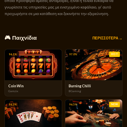
οποίο προσφέρει άμεσες ανταμοιβές. Είναι η τέλεια ευκαιρία να
γνωρίσετε τις υπηρεσίες μας με ενισχυμένο κεφάλαιο, γι' αυτό
προχωρήστε σε μια κατάθεση και ξεκινήστε την εξερεύνηση.
🎮 Παιχνίδια
ΠΕΡΙΣΣΟΤΕΡΑ →
HOT
96.1%
97.0%
Coin Win
Burning Chilli
Gamzix
BGaming
NEW
96.3%
96.5%