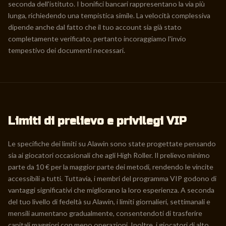
seconda dell'istituto. I bonifici bancari rappresentano la via più
lunga, richiedendo una tempistica simile. La velocità complessiva
dipende anche dal fatto che il tuo account sia già stato
completamente verificato, pertanto incoraggiamo l'invio
tempestivo dei documenti necessari.
Limiti di prelievo e privilegi VIP
Le specifiche dei limiti su Alawin sono state progettate pensando
sia ai giocatori occasionali che agli High Roller. Il prelievo minimo
parte da 10 € per la maggior parte dei metodi, rendendo le vincite
accessibili a tutti. Tuttavia, i membri del programma VIP godono di
vantaggi significativi che migliorano la loro esperienza. A seconda
del tuo livello di fedeltà su Alawin, i limiti giornalieri, settimanali e
mensili aumentano gradualmente, consentendoti di trasferire
capitali maggiori con meno operazioni. Inoltre, i giocatori di alto