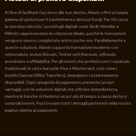
Al fine di facilitare l'accesso alle tue vincite, Alawin offre un'ampia
gamma di opzioni per il trasferimento dei tuoi fondi. Per chi cerca
la massima velocità, i portafogli digitali come Skrill, Neteller e
Mifinity rappresentano la soluzione ideale, poiché le transazioni
vengono spesso completate entro poche ore. Parallelamente a
queste soluzioni, Alawin supporta transazioni moderne con
criptovalute, inclusi Bitcoin, Tether ed Ethereum, offrendo
anonimato e affidabilità. Per gli utenti che preferiscono i canali più
tradizionali, le carte bancarie Visa e Mastercard, così come i
bonifici bancari (Wire Transfers), rimangono costantemente
disponibili. Ogni categoria di pagamento presenta i propri
vantaggi, con le soluzioni digitali che offrono immediatezza,
mentre le banche richiedono un po' più di tempo a causa dei loro
controlli interni. Puoi trovare tutti i dettagli pertinenti nella nostra
pagina relativa ai pagamenti.