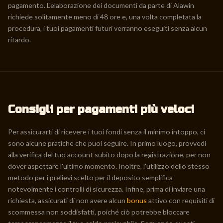
pagamento. L'elaborazione dei documenti da parte di Alawin
richiede solitamente meno di 48 ore e, una volta completata la
procedura, i tuoi pagamenti futuri verranno eseguiti senza alcun
ritardo.
Consigli per pagamenti più veloci
Per assicurarti di ricevere i tuoi fondi senza il minimo intoppo, ci
sono alcune pratiche che puoi seguire. In primo luogo, provvedi
alla verifica del tuo account subito dopo la registrazione, per non
dover aspettare l'ultimo momento. Inoltre, l'utilizzo dello stesso
metodo per i prelievi scelto per il deposito semplifica
notevolmente i controlli di sicurezza. Infine, prima di inviare una
richiesta, assicurati di non avere alcun
bonus
attivo con requisiti di
scommessa non soddisfatti, poiché ciò potrebbe bloccare