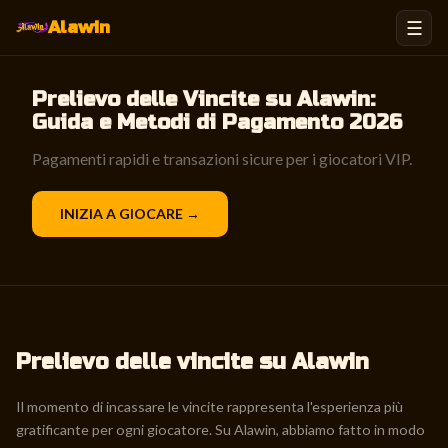
☰
Alawin
Prelievo delle Vincite su Alawin:
Guida e Metodi di Pagamento 2026
Pagamenti rapidi e transazioni sicure per i giocatori VIP.
INIZIA A GIOCARE →
Prelievo delle vincite su Alawin
Il momento di incassare le vincite rappresenta l'esperienza più
gratificante per ogni giocatore. Su Alawin, abbiamo fatto in modo