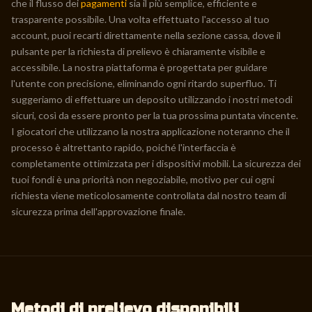
che il flusso dei
pagamenti
sia il più semplice, efficiente e
trasparente possibile. Una volta effettuato l'accesso al tuo
account, puoi recarti direttamente nella sezione cassa, dove il
pulsante per la richiesta di prelievo è chiaramente visibile e
accessibile. La nostra piattaforma è progettata per guidare
l'utente con precisione, eliminando ogni ritardo superfluo. Ti
suggeriamo di effettuare un deposito utilizzando i nostri metodi
sicuri, così da essere pronto per la tua prossima puntata vincente.
I giocatori che utilizzano la nostra applicazione noteranno che il
processo è altrettanto rapido, poiché l'interfaccia è
completamente ottimizzata per i dispositivi mobili. La sicurezza dei
tuoi fondi è una priorità non negoziabile, motivo per cui ogni
richiesta viene meticolosamente controllata dal nostro team di
sicurezza prima dell'approvazione finale.
Metodi di prelievo disponibili