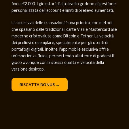
fino a €2.000. I giocatori di alto livello godono di gestione
personalizzata dell'account e limiti di prelievo aumentati.
La sicurezza delle transazioni è una priorità, con metodi
che spaziano dalle tradizionali carte Visa e Mastercard alle
moderne criptovalute come Bitcoin e Tether. La velocità
dei prelievi è esemplare, specialmente per gli utenti di
portafogli digitali. Inoltre, l'app mobile esclusiva offre
un'esperienza fluida, permettendo all'utente di godersi il
gioco ovunque con la stessa qualità e velocità della
versione desktop.
RISCATTA BONUS →