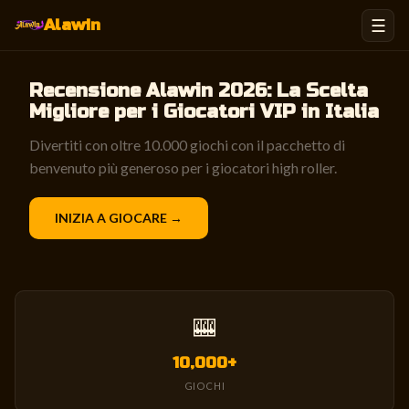
☰
Alawin
Recensione Alawin 2026: La Scelta
Migliore per i Giocatori VIP in Italia
Divertiti con oltre 10.000 giochi con il pacchetto di
benvenuto più generoso per i giocatori high roller.
INIZIA A GIOCARE →
🎰
10,000+
GIOCHI