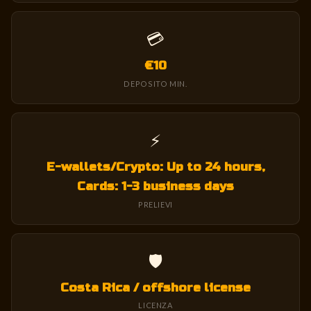
💳
€10
DEPOSITO MIN.
⚡
E-wallets/Crypto: Up to 24 hours,
Cards: 1-3 business days
PRELIEVI
🛡️
Costa Rica / offshore license
LICENZA