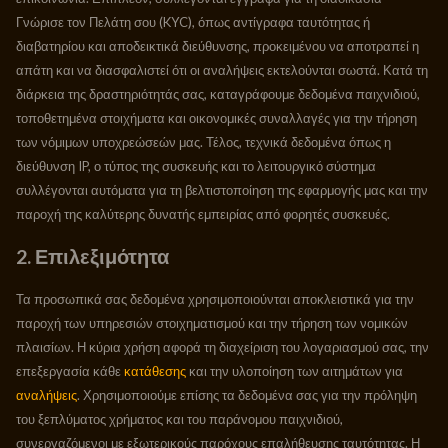
Γνώρισε τον Πελάτη σου (KYC), όπως αντίγραφα ταυτότητας ή
διαβατηρίου και αποδεικτικά διεύθυνσης, προκειμένου να αποτραπεί η
απάτη και να διασφαλιστεί ότι οι αναλήψεις εκτελούνται σωστά. Κατά τη
διάρκεια της δραστηριότητάς σας, καταγράφουμε δεδομένα παιχνιδιού,
τοποθετημένα στοιχήματα και οικονομικές συναλλαγές για την τήρηση
των νόμιμων υποχρεώσεών μας. Τέλος, τεχνικά δεδομένα όπως η
διεύθυνση IP, ο τύπος της συσκευής και το λειτουργικό σύστημα
συλλέγονται αυτόματα για τη βελτιστοποίηση της εφαρμογής μας και την
παροχή της καλύτερης δυνατής εμπειρίας από φορητές συσκευές.
2. Επιλεξιμότητα
Τα προσωπικά σας δεδομένα χρησιμοποιούνται αποκλειστικά για την
παροχή των υπηρεσιών στοιχηματισμού και την τήρηση των νομικών
πλαισίων. Η κύρια χρήση αφορά τη διαχείριση του λογαριασμού σας, την
επεξεργασία κάθε
κατάθεσης
και την υλοποίηση των αιτημάτων για
αναλήψεις
. Χρησιμοποιούμε επίσης τα δεδομένα σας για την πρόληψη
του ξεπλύματος χρήματος και του παράνομου παιχνιδιού,
συνεργαζόμενοι με εξωτερικούς παρόχους επαλήθευσης ταυτότητας. Η