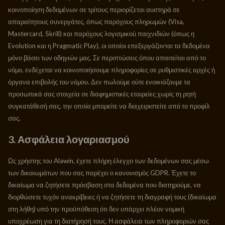
κοινοποίηση δεδομένων σε τρίτους περιορίζεται αυστηρά σε
απαραίτητους συνεργάτες, όπως παρόχους πληρωμών (Visa,
Mastercard, Skrill) και παρόχους λογισμικού παιχνιδιών (όπως η
Evolution και η Pragmatic Play), οι οποίοι επεξεργάζονται τα δεδομένα
μόνο βάσει των οδηγιών μας. Σε περιπτώσεις όπου απαιτείται από το
νόμο, ενδέχεται να κοινοποιήσουμε πληροφορίες σε ρυθμιστικές αρχές ή
όργανα επιβολής του νόμου. Δεν πωλούμε ούτε ενοικιάζουμε τα
προσωπικά σας στοιχεία σε διαφημιστικές εταιρείες χωρίς τη ρητή
συγκατάθεσή σας, την οποία μπορείτε να διαχειριστείτε από το προφίλ
σας.
3. Ασφάλεια λογαριασμού
Ως χρήστης του Alawin, έχετε πλήρη έλεγχο των δεδομένων σας μέσω
των δικαιωμάτων που σας παρέχει ο κανονισμός GDPR. Έχετε το
δικαίωμα να ζητήσετε πρόσβαση στα δεδομένα που διατηρούμε, να
διορθώσετε τυχόν ανακρίβειες ή να ζητήσετε τη διαγραφή τους (δικαίωμα
στη λήθη) υπό την προϋπόθεση ότι δεν υπάρχει πλέον νομική
υποχρέωση για τη διατήρησή τους. Η ασφάλεια των πληροφοριών σας