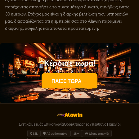
παρέχοντας απαντήσεις το συντομότερο δυνατό, συνήθως εντός
30 ημερών. Στόχος μας είναι η διαρκής βελτίωση των υπηρεσιών
μας, διασφαλίζοντας ότι η εμπειρία σας στο Alawin παραμένει
διαφανής, ασφαλής και απόλυτα προστατευμένη.
Κέρδισε τώρα!
ΠΑΙΞΕ ΤΩΡΑ →
Alawin
Σχετικά με εμάς
Επικοινωνία
Όροι
Απόρρητο
Υπεύθυνο Παιχνίδι
🔒 SSL
🛡️ Αδειοδοτημένο
18+
🎮 Δίκαιο παιχνίδι