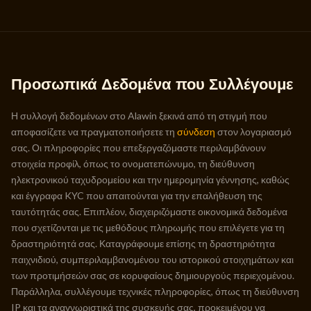
Προσωπικά Δεδομένα που Συλλέγουμε
Η συλλογή δεδομένων στο Alawin ξεκινά από τη στιγμή που
αποφασίζετε να πραγματοποιήσετε τη
σύνδεση
στον λογαριασμό
σας. Οι πληροφορίες που επεξεργαζόμαστε περιλαμβάνουν
στοιχεία προφίλ, όπως το ονοματεπώνυμο, τη διεύθυνση
ηλεκτρονικού ταχυδρομείου και την ημερομηνία γέννησης, καθώς
και έγγραφα KYC που απαιτούνται για την επαλήθευση της
ταυτότητάς σας. Επιπλέον, διαχειριζόμαστε οικονομικά δεδομένα
που σχετίζονται με τις μεθόδους πληρωμής που επιλέγετε για τη
δραστηριότητά σας. Καταγράφουμε επίσης τη δραστηριότητα
παιχνιδιού, συμπεριλαμβανομένου του ιστορικού στοιχημάτων και
των προτιμήσεών σας σε κορυφαίους δημιουργούς περιεχομένου.
Παράλληλα, συλλέγουμε τεχνικές πληροφορίες, όπως τη διεύθυνση
IP και τα αναγνωριστικά της συσκευής σας, προκειμένου να