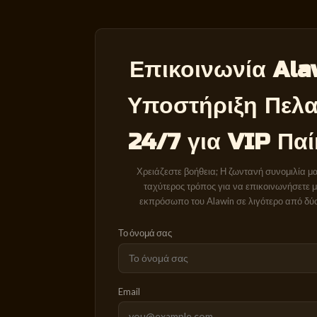
Επικοινωνία Ala
Υποστήριξη Πελ
24/7 για VIP Παί
Χρειάζεστε βοήθεια; Η ζωντανή συνομιλία μας
ταχύτερος τρόπος για να επικοινωνήσετε 
εκπρόσωπο του Alawin σε λιγότερο από δύο
Το όνομά σας
Email