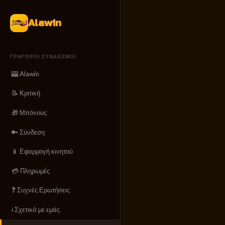
Alawin
ΓΡΉΓΟΡΟΙ ΣΎΝΔΕΣΜΟΙ
🎰 Alawin
📝 Κριτική
🎁 Μπόνους
🔑 Σύνδεση
📱 Εφαρμογή κινητού
💳 Πληρωμές
❓ Συχνές Ερωτήσεις
ℹ️ Σχετικά με εμάς