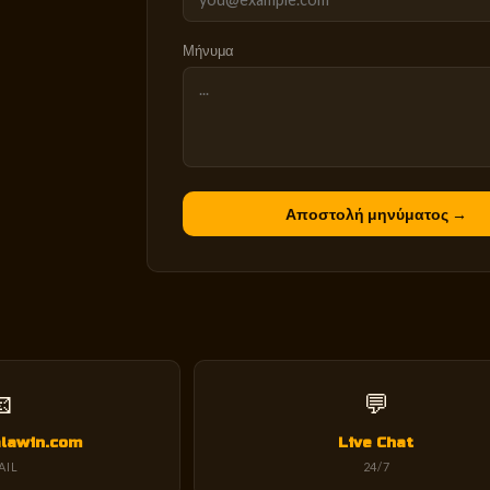
Μήνυμα
Αποστολή μηνύματος →

💬
lawin.com
Live Chat
AIL
24/7