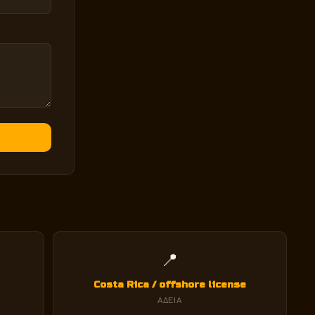
📍
Costa Rica / offshore license
ΆΔΕΙΑ