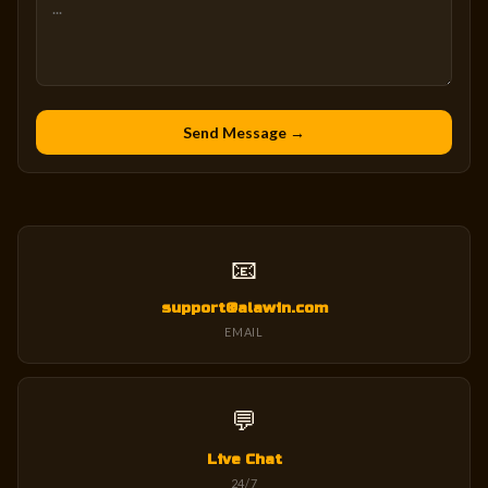
Send Message →
📧
support@alawin.com
EMAIL
💬
Live Chat
24/7