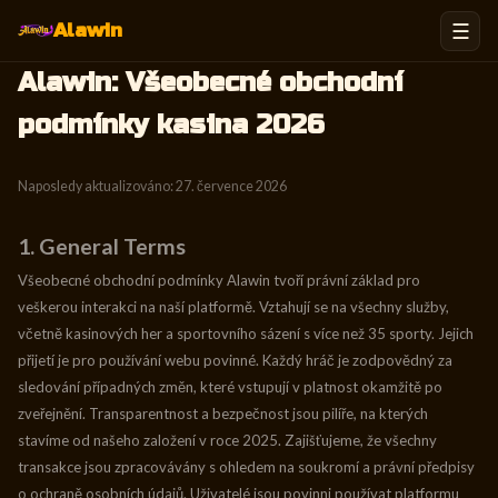
☰
Alawin
Alawin: Všeobecné obchodní
podmínky kasina 2026
Naposledy aktualizováno: 27. července 2026
1. General Terms
Všeobecné obchodní podmínky Alawin tvoří právní základ pro
veškerou interakci na naší platformě. Vztahují se na všechny služby,
včetně kasinových her a sportovního sázení s více než 35 sporty. Jejich
přijetí je pro používání webu povinné. Každý hráč je zodpovědný za
sledování případných změn, které vstupují v platnost okamžitě po
zveřejnění. Transparentnost a bezpečnost jsou pilíře, na kterých
stavíme od našeho založení v roce 2025. Zajišťujeme, že všechny
transakce jsou zpracovávány s ohledem na soukromí a právní předpisy
o ochraně osobních údajů. Uživatelé jsou povinni používat platformu