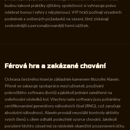
budou takové praktiky zjištěny, společnost si vyhrazuje právo
odebrat bonus i výhry z něj plynoucí. VIP hráči požívají výsadních
podmínek a snížených požadavků na sázení, čímž získávají
svobodnější a personalizovanější herní zážitek.
Férová hra a zakázané chování
Ochrana čestného hraní je základním kamenem filozofie Alawin.
Přísně se zakazuje spolupráce mezi uživateli, používání
pokročilého softwaru (botů) a jakékoli jednání zaměřené na
ovlivňování výsledků kol. Všechny naše softwary jsou poháněny
certifikovanými generátory náhodných čísel (RNG), což zaručuje
absolutní náhodnost. Alawin provádí neustálé kontroly aktivity
svých členů s cílem odhalit podezřelé vzorce chování. Jakékoli
porušení těchto zásad má za následek okamžité pozastavení účtu.