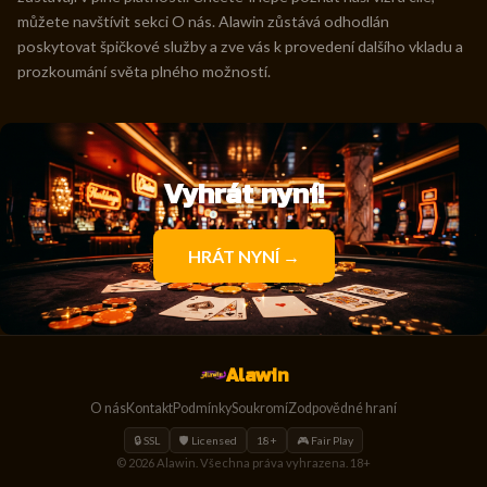
můžete navštívit sekci O nás. Alawin zůstává odhodlán
poskytovat špičkové služby a zve vás k provedení dalšího vkladu a
prozkoumání světa plného možností.
Vyhrát nyní!
HRÁT NYNÍ →
Alawin
O nás
Kontakt
Podmínky
Soukromí
Zodpovědné hraní
🔒 SSL
🛡️ Licensed
18+
🎮 Fair Play
© 2026 Alawin. Všechna práva vyhrazena. 18+