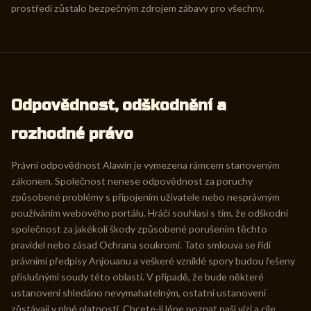
prostředí zůstalo bezpečným zdrojem zábavy pro všechny.
Odpovědnost, odškodnění a
rozhodné právo
Právní odpovědnost Alawin je vymezena rámcem stanoveným
zákonem. Společnost nenese odpovědnost za poruchy
způsobené problémy s připojením uživatele nebo nesprávným
používáním webového portálu. Hráči souhlasí s tím, že odškodní
společnost za jakékoli škody způsobené porušením těchto
pravidel nebo zásad Ochrana soukromí. Tato smlouva se řídí
právními předpisy Anjouanu a veškeré vzniklé spory budou řešeny
příslušnými soudy této oblasti. V případě, že bude některé
ustanovení shledáno nevymahatelným, ostatní ustanovení
zůstávají v plné platnosti. Chcete-li lépe poznat naši vizi a cíle,