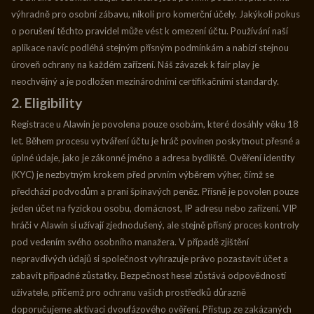
výhradně pro osobní zábavu, nikoli pro komerční účely. Jakýkoli pokus
o porušení těchto pravidel může vést k omezení účtu. Používání naší
aplikace navíc podléhá stejným přísným podmínkám a nabízí stejnou
úroveň ochrany na každém zařízení. Náš závazek k fair play je
neochvějný a je podložen mezinárodními certifikačními standardy.
2. Eligibility
Registrace u Alawin je povolena pouze osobám, které dosáhly věku 18
let. Během procesu vytváření účtu je hráč povinen poskytnout přesné a
úplné údaje, jako je zákonné jméno a adresa bydliště. Ověření identity
(KYC) je nezbytným krokem před prvním výběrem výher, čímž se
předchází podvodům a praní špinavých peněz. Přísně je povolen pouze
jeden účet na fyzickou osobu, domácnost, IP adresu nebo zařízení. VIP
hráči v Alawin si užívají zjednodušený, ale stejně přísný proces kontroly
pod vedením svého osobního manažera. V případě zjištění
nepravdivých údajů si společnost vyhrazuje právo pozastavit účet a
zabavit případné zůstatky. Bezpečnost hesel zůstává odpovědností
uživatele, přičemž pro ochranu vašich prostředků důrazně
doporučujeme aktivaci dvoufázového ověření. Přístup ze zakázaných