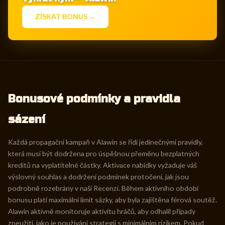
ZÍSKAT BONUS →
Bonusové podmínky a pravidla
sázení
Každá propagační kampaň v Alawin se řídí jedinečnými pravidly,
která musí být dodržena pro úspěšnou přeměnu bezplatných
kreditů na vyplatitelné částky. Aktivace nabídky vyžaduje váš
výslovný souhlas a dodržení podmínek protočení, jak jsou
podrobně rozebrány v naší Recenzi. Během aktivního období
bonusu platí maximální limit sázky, aby byla zajištěna férová soutěž.
Alawin aktivně monitoruje aktivitu hráčů, aby odhalil případy
zneužití, jako je používání strategií s minimálním rizikem. Pokud