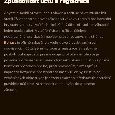
Způsobilost účtu a registrace
Abyste si mohli otevřít účet u Alawin a začít se bavit, musíte být
starší 18 let nebo splňovat zákonnou věkovou hranici pro hazardní
hry stanovenou ve vaší jurisdikci. Každý účastník smí mít výhradně
jeden osobní účet. Vytváření více profilů za účelem
neoprávněného získávání nabídek prezentovaných na stránce
Bonusy
je přísně zakázáno a vede k trvalé deaktivaci všech
souvisejících účtů. Během procesu registrace je nezbytné
poskytnout naprosto přesné údaje, protože identifikace je
povinná pro zabezpečení vašich transakcí. Alawin uplatňuje přísné
kontrolní protokoly pro boj proti podvodům, čímž zajišťuje
naprosto bezpečné prostředí pro naše VIP členy. Přístup ze
zeměpisných oblastí, kde je sázení zakázáno, představuje porušení
pravidel a může mít za následek zablokování dostupného
zůstatku.