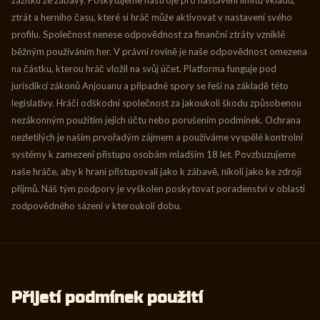
zážitku ze zábavy. Poskytujeme nástroje pro nastavení limitů vkladů,
ztrát a herního času, které si hráč může aktivovat v nastavení svého
profilu. Společnost nenese odpovědnost za finanční ztráty vzniklé
běžným používáním her. V právní rovině je naše odpovědnost omezena
na částku, kterou hráč vložil na svůj účet. Platforma funguje pod
jurisdikcí zákonů Anjouanu a případné spory se řeší na základě této
legislativy. Hráči odškodní společnost za jakoukoli škodu způsobenou
nezákonným použitím jejich účtu nebo porušením podmínek. Ochrana
nezletilých je naším prvořadým zájmem a používáme vyspělé kontrolní
systémy k zamezení přístupu osobám mladším 18 let. Povzbuzujeme
naše hráče, aby k hraní přistupovali jako k zábavě, nikoli jako ke zdroji
příjmů. Náš tým podpory je vyškolen poskytovat poradenství v oblasti
zodpovědného sázení v kteroukoli dobu.
Přijetí podmínek použití