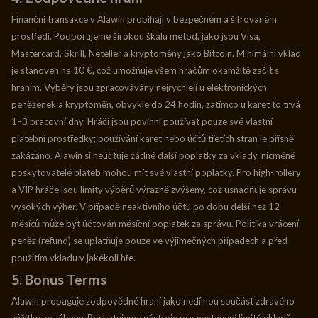
Finanční transakce v Alawin probíhají v bezpečném a šifrovaném
prostředí. Podporujeme širokou škálu metod, jako jsou Visa,
Mastercard, Skrill, Neteller a kryptoměny jako Bitcoin. Minimální vklad
je stanoven na 10 €, což umožňuje všem hráčům okamžitě začít s
hraním. Výběry jsou zpracovávány nejrychleji u elektronických
peněženek a kryptoměn, obvykle do 24 hodin, zatímco u karet to trvá
1–3 pracovní dny. Hráči jsou povinni používat pouze své vlastní
platební prostředky; používání karet nebo účtů třetích stran je přísně
zakázáno. Alawin si neúčtuje žádné další poplatky za vklady, nicméně
poskytovatelé plateb mohou mít své vlastní poplatky. Pro high-rollery
a VIP hráče jsou limity výběrů výrazně zvýšeny, což usnadňuje správu
vysokých výher. V případě neaktivního účtu po dobu delší než 12
měsíců může být účtován měsíční poplatek za správu. Politika vrácení
peněz (refund) se uplatňuje pouze ve výjimečných případech a před
použitím vkladu v jakékoli hře.
5. Bonus Terms
Alawin propaguje zodpovědné hraní jako nedílnou součást zdravého