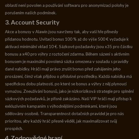
oblastí není povolen a používání softwaru pro anonymizaci polohy je
porušením našich podmínek.
3. Account Security
Akce a bonusy v Alawin jsou navrženy tak, aby vaší hře přinesly
přidanou hodnotu. Uvítací bonus 100 % až do výše 500 € vyžaduje k
aktivaci minimální vklad 10 €. Sázkové požadavky jsou x35 pro částku
bonusu a x40 pro výhry z roztočení zdarma. Během sázení s aktivním
bonusem je maximální povolená sázka omezena v souladu s pravidly
dané nabídky. Hráči mají právo zrušit bonus před zahájením jeho
prosázení, čímž však přijdou o příslušné prostředky. Každá nabídka má
specifickou dobu platnosti, po které se bonus a výhry z něj plynoucí
vymažou. Zneužívání bonusů, jako je nízkoriziková strategie pro splnění
sázkových požadavků, je přísně zakázáno. Naši VIP hráči mají přístup k
exkluzivním kampaním s výhodnějšími podmínkami, které jsou
sdělovány osobně. Transparentnost dotačních pravidel je pro nás
prioritou, aby každý hráč přesně věděl, jak maximalizovat svůj
prospěch.
4. Zodpovědné hraní