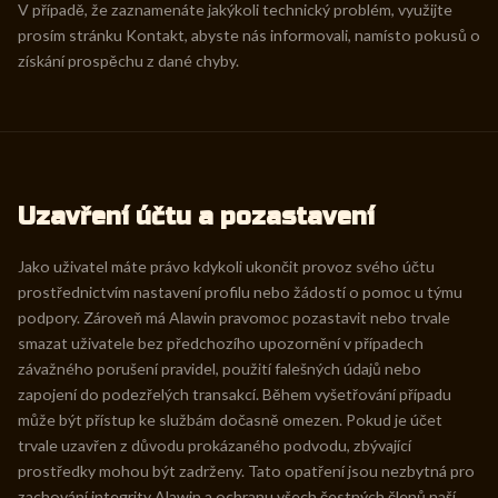
V případě, že zaznamenáte jakýkoli technický problém, využijte
prosím stránku Kontakt, abyste nás informovali, namísto pokusů o
získání prospěchu z dané chyby.
Uzavření účtu a pozastavení
Jako uživatel máte právo kdykoli ukončit provoz svého účtu
prostřednictvím nastavení profilu nebo žádostí o pomoc u týmu
podpory. Zároveň má Alawin pravomoc pozastavit nebo trvale
smazat uživatele bez předchozího upozornění v případech
závažného porušení pravidel, použití falešných údajů nebo
zapojení do podezřelých transakcí. Během vyšetřování případu
může být přístup ke službám dočasně omezen. Pokud je účet
trvale uzavřen z důvodu prokázaného podvodu, zbývající
prostředky mohou být zadrženy. Tato opatření jsou nezbytná pro
zachování integrity Alawin a ochranu všech čestných členů naší