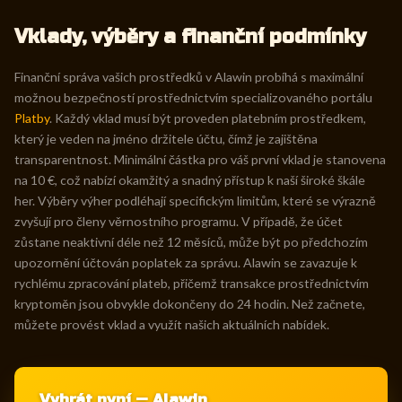
Vklady, výběry a finanční podmínky
Finanční správa vašich prostředků v Alawin probíhá s maximální
možnou bezpečností prostřednictvím specializovaného portálu
Platby
. Každý vklad musí být proveden platebním prostředkem,
který je veden na jméno držitele účtu, čímž je zajištěna
transparentnost. Minimální částka pro váš první vklad je stanovena
na 10 €, což nabízí okamžitý a snadný přístup k naší široké škále
her. Výběry výher podléhají specifickým limitům, které se výrazně
zvyšují pro členy věrnostního programu. V případě, že účet
zůstane neaktivní déle než 12 měsíců, může být po předchozím
upozornění účtován poplatek za správu. Alawin se zavazuje k
rychlému zpracování plateb, přičemž transakce prostřednictvím
kryptoměn jsou obvykle dokončeny do 24 hodin. Než začnete,
můžete provést vklad a využít našich aktuálních nabídek.
Vyhrát nyní — Alawin