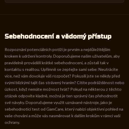
Sebehodnocení a vědomý přístup
Rozpoznání potenciálních potíží je prvním a nejdůležitějším
krokem k udržení kontroly. Doporučujeme našim uživatelům, aby
pravidelně prováděli krátké sebehodnocení, a zůstali tak v
kontaktu s realitou. Upřímně se zeptejte sami sebe: Neutrácíte
více, než vám dovoluje váš rozpočet? Pokusili jste se někdy před
svými blízkými tajit čas strávený hraním? Cítíte podrážděnost nebo
úzkost, když nemáte možnost hrát? Pokud na některou z těchto
otázek odpovíte kladně, možná je ten správný čas přehodnotit
své návyky. Doporučujeme využít uznávané nástroje, jako je
sebehodnotící test od GamCare, který nabízí objektivní pohled na
vaše chování a může vás nasměrovat k dalším krokům v rámci vaší
ochrany.