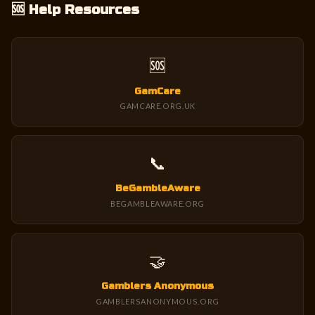
🆘 Help Resources
🆘
GamCare
GAMCARE.ORG.UK
📞
BeGambleAware
BEGAMBLEAWARE.ORG
🤝
Gamblers Anonymous
GAMBLERSANONYMOUS.ORG