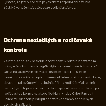
ujistěte, že jste v dobrém psychickém rozpoložení a že hra
zůstává ve vašem životě pouze vedlejší aktivitou.
Ochrana nezletilých a rodičovská
kontrola
Zajištění toho, aby nezletilé osoby neměly přístup k hazardním
hrám, je jedním z našich nejpřísnějších a nesmlouvavých závazků.
Účast na sázkových aktivitách osobám mladším 18 let je
nezákonná a v Alawin uplatňujeme důkladné postupy identifikace,
abychom takovým jevům zabránili. Přínos rodičů je však stejně
rozhodující. Doporučujeme používat specializovaný software pro
rodičovskou kontrolu, jako je NetNanny nebo CyberPatrol, k
účinnému omezení přístupu na sázkové stránky ze sdílených
domácích zařízení.