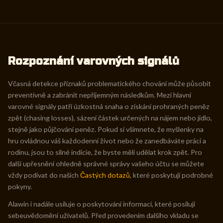
Rozpoznání varovných signálů
Včasná detekce příznaků problematického chování může působit
preventivně a zabránit nepříjemným následkům. Mezi hlavní
varovné signály patří úzkostná snaha o získání prohraných peněz
zpět (chasing losses), sázení částek určených na nájem nebo jídlo,
stejně jako půjčování peněz. Pokud si všimnete, že myšlenky na
hru ovládnou váš každodenní život nebo že zanedbáváte práci a
rodinu, jsou to silné indicie, že byste měli udělat krok zpět. Pro
další upřesnění ohledně správné správy vašeho účtu se můžete
vždy podívat do našich
Častých dotazů
, které poskytují podrobné
pokyny.
Alawin i nadále usiluje o poskytování informací, které posilují
sebeuvědomění uživatelů. Před provedením dalšího vkladu se