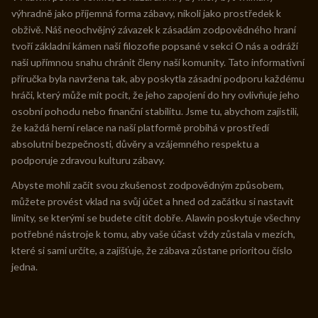
výhradně jako příjemná forma zábavy, nikoli jako prostředek k
obživě. Náš neochvějný závazek k zásadám zodpovědného hraní
tvoří základní kámen naší filozofie popsané v sekci O nás a odráží
naši upřímnou snahu chránit členy naší komunity. Tato informativní
příručka byla navržena tak, aby poskytla zásadní podporu každému
hráči, který může mít pocit, že jeho zapojení do hry ovlivňuje jeho
osobní pohodu nebo finanční stabilitu. Jsme tu, abychom zajistili,
že každá herní relace na naší platformě probíhá v prostředí
absolutní bezpečnosti, důvěry a vzájemného respektu a
podporuje zdravou kulturu zábavy.
Abyste mohli začít svou zkušenost zodpovědným způsobem,
můžete provést vklad na svůj účet a hned od začátku si nastavit
limity, se kterými se budete cítit dobře. Alawin poskytuje všechny
potřebné nástroje k tomu, aby vaše účast vždy zůstala v mezích,
které si sami určíte, a zajišťuje, že zábava zůstane prioritou číslo
jedna.