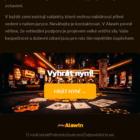
zotavení.
V každé zemi existují subjekty, které mohou nabídnout přímé
vedení v našem jazyce. Neváhejte je kontaktovat. V Alawin pevně
věříme, že vyhledání podpory je projevem velké vnitřní síly. Vaše
bezpečnost a duševní zdraví jsou pro nás tím největším úspěchem.
Vyhrát nyní!
HRÁT NYNÍ →
Alawin
O nás
Kontakt
Podmínky
Soukromí
Zodpovědné hraní