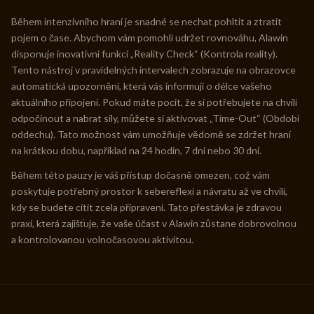
Během intenzivního hraní je snadné se nechat pohltit a ztratit
pojem o čase. Abychom vám pomohli udržet rovnováhu, Alawin
disponuje inovativní funkcí „Reality Check“ (Kontrola reality).
Tento nástroj v pravidelných intervalech zobrazuje na obrazovce
automatická upozornění, která vás informují o délce vašeho
aktuálního připojení. Pokud máte pocit, že si potřebujete na chvíli
odpočinout a nabrat síly, můžete si aktivovat „Time-Out“ (Období
oddechu). Tato možnost vám umožňuje vědomě se zdržet hraní
na krátkou dobu, například na 24 hodin, 7 dní nebo 30 dní.
Během této pauzy je váš přístup dočasně omezen, což vám
poskytuje potřebný prostor k sebereflexi a návratu až ve chvíli,
kdy se budete cítit zcela připraveni. Tato přestávka je zdravou
praxí, která zajišťuje, že vaše účast v Alawin zůstane dobrovolnou
a kontrolovanou volnočasovou aktivitou.