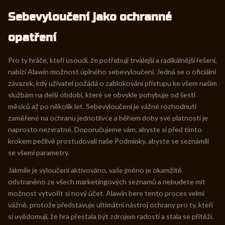
Sebevyloučení jako ochranné
opatření
Pro ty hráče, kteří usoudí, že potřebují trvalejší a radikálnější řešení,
nabízí Alawin možnost úplného sebevyloučení. Jedná se o oficiální
závazek, kdy uživatel požádá o zablokování přístupu ke všem našim
službám na delší období, které se obvykle pohybuje od šesti
měsíců až po několik let. Sebevyloučení je vážné rozhodnutí
zaměřené na ochranu jednotlivce a během doby své platnosti je
naprosto nezvratné. Doporučujeme vám, abyste si před tímto
krokem pečlivě prostudovali naše Podmínky, abyste se seznámili
se všemi parametry.
Jakmile je vyloučení aktivováno, vaše jméno je okamžitě
odstraněno ze všech marketingových seznamů a nebudete mít
možnost vytvořit si nový účet. Alawin bere tento proces velmi
vážně, protože představuje ultimátní nástroj ochrany pro ty, kteří
si uvědomují, že hra přestala být zdrojem radosti a stala se přítěží.