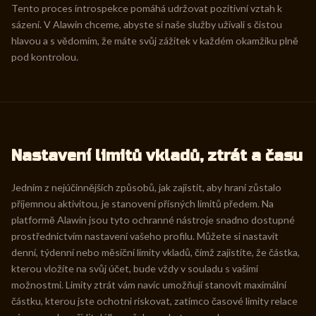
Tento proces introspekce pomáhá udržovat pozitivní vztah k
sázení. V Alawin chceme, abyste si naše služby užívali s čistou
hlavou a s vědomím, že máte svůj zážitek v každém okamžiku plně
pod kontrolou.
Nastavení limitů vkladů, ztrát a času
Jedním z nejúčinnějších způsobů, jak zajistit, aby hraní zůstalo
příjemnou aktivitou, je stanovení přísných limitů předem. Na
platformě Alawin jsou tyto ochranné nástroje snadno dostupné
prostřednictvím nastavení vašeho profilu. Můžete si nastavit
denní, týdenní nebo měsíční limity vkladů, čímž zajistíte, že částka,
kterou vložíte na svůj účet, bude vždy v souladu s vašimi
možnostmi. Limity ztrát vám navíc umožňují stanovit maximální
částku, kterou jste ochotni riskovat, zatímco časové limity relace