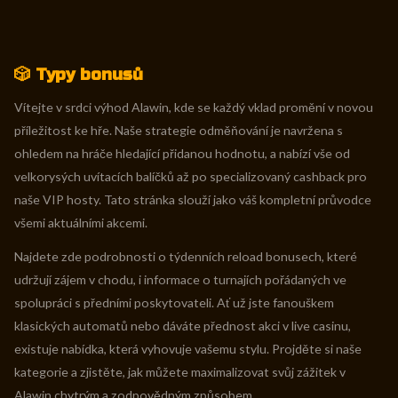
🎲 Typy bonusů
Vítejte v srdci výhod Alawin, kde se každý vklad promění v novou
příležitost ke hře. Naše strategie odměňování je navržena s
ohledem na hráče hledající přidanou hodnotu, a nabízí vše od
velkorysých uvítacích balíčků až po specializovaný cashback pro
naše VIP hosty. Tato stránka slouží jako váš kompletní průvodce
všemi aktuálními akcemi.
Najdete zde podrobnosti o týdenních reload bonusech, které
udržují zájem v chodu, i informace o turnajích pořádaných ve
spolupráci s předními poskytovateli. Ať už jste fanouškem
klasických automatů nebo dáváte přednost akci v live casinu,
existuje nabídka, která vyhovuje vašemu stylu. Projděte si naše
kategorie a zjistěte, jak můžete maximalizovat svůj zážitek v
Alawin chytrým a zodpovědným způsobem.