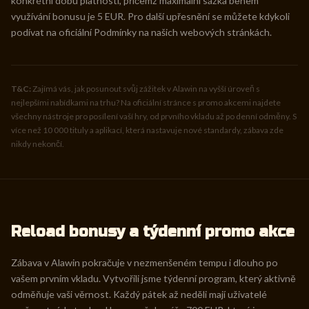
konkrétní dobu platnosti, přičemž maximální sázka během
využívání bonusu je 5 EUR. Pro další upřesnění se můžete kdykoli
podívat na oficiální Podmínky na našich webových stránkách.
T&C:
Zajímá vás, jak posunout svůj zážitek v Alawin na vyšší úroveň s
nejlepšími nabídkami na trhu? Na oficiální stránce s promo akcemi najdete
všechny nástroje pro posílení vaší hry, od prvního vkladu až po denní odměny. S
více než 10 000 tituly a aplikací, která nastavuje nové standardy, zábava zde
nikdy nekončí.
Reload bonusy a týdenní promo akce
Zábava v Alawin pokračuje v nezmenšeném tempu i dlouho po
vašem prvním vkladu. Vytvořili jsme týdenní program, který aktivně
odměňuje vaši věrnost. Každý pátek až neděli mají uživatelé