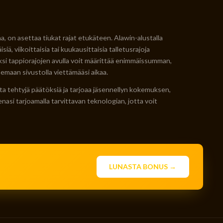
, on asettaa tiukat rajat etukäteen. Alawin-alustalla
iä, viikoittaisia tai kuukausittaisia talletusrajoja
säksi tappiorajojen avulla voit määrittää enimmäissumman,
semaan sivustolla viettämääsi aikaa.
a tehtyjä päätöksiä ja tarjoaa jäsennellyn kokemuksen,
nasi tarjoamalla tarvittavan teknologian, jotta voit
LUNASTA BONUS →