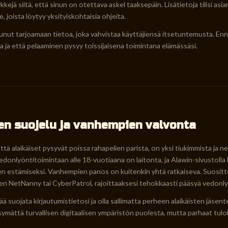
kejä siitä, että sinun on otettava askel taaksepäin. Lisätietoja tilisi as
joista löytyy yksityiskohtaisia ohjeita.
unut tarjoamaan tietoa, joka vahvistaa käyttäjiensä itsetuntemusta. Enn
a ja että pelaaminen pysyy toissijaisena toimintana elämässäsi.
en suojelu ja vanhempien valvonta
ttä alaikäiset pysyvät poissa rahapelien parista, on yksi tiukimmista j
edonlyöntitoimintaan alle 18-vuotiaana on laitonta, ja Alawin-sivustol
iden estämiseksi. Vanhempien panos on kuitenkin yhtä ratkaiseva. Suosit
en NetNanny tai CyberPatrol, rajoittaaksesi tehokkaasti pääsyä vedonlyönt
ää suojata kirjautumistietosi ja olla sallimatta perheen alaikäisten jäse
ymättä turvallisen digitaalisen ympäristön puolesta, mutta parhaat tulo