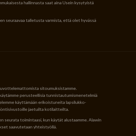
ianmukaisesta hallinnasta saat aina Usein kysytyistä
en seuraavaa talletusta varmista, että olet hyvässä
a neuvottelemattomista sitoumuksistamme.
la käytämme perusteellisia tunnistautumismenetelmiä
telemme käyttämään erikoistuneita lapsilukko-
isivustoille jaetuilta kotilaitteilta.
nten seurata toimintaasi, kun käytät alustaamme. Alawin
kset saavutetaan yhteistyöllä.