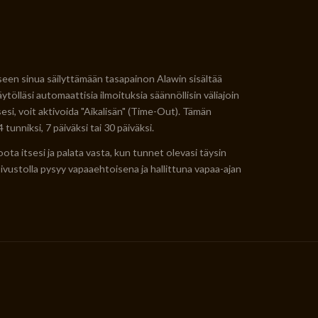
seen sinua säilyttämään tasapainon Alawin sisältää
tölläsi automaattisia ilmoituksia säännöllisin väliajoin
esi, voit aktivoida "Aikalisän" (Time-Out). Tämän
tunniksi, 7 päiväksi tai 30 päiväksi.
oota itsesi ja palata vasta, kun tunnet olevasi täysin
sivustolla pysyy vapaaehtoisena ja hallittuna vapaa-ajan