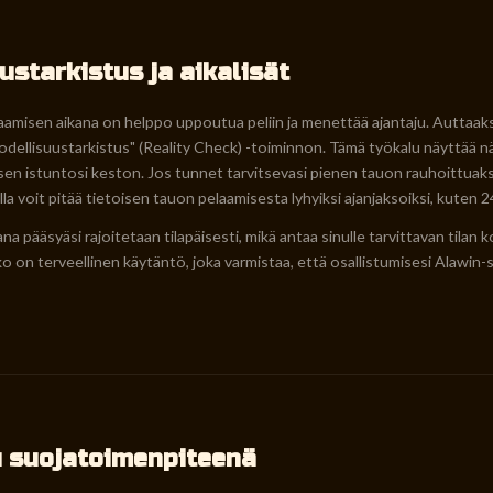
ustarkistus ja aikalisät
laamisen aikana on helppo uppoutua peliin ja menettää ajantaju. Auttaak
odellisuustarkistus" (Reality Check) -toiminnon. Tämä työkalu näyttää näy
isen istuntosi keston. Jos tunnet tarvitsevasi pienen tauon rauhoittuaks
a voit pitää tietoisen tauon pelaamisesta lyhyiksi ajanjaksoiksi, kuten 24 
a pääsyäsi rajoitetaan tilapäisesti, mikä antaa sinulle tarvittavan tilan k
o on terveellinen käytäntö, joka varmistaa, että osallistumisesi Alawin-
u suojatoimenpiteenä