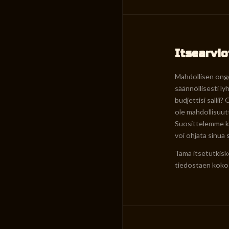
Itsearvio
Mahdollisen onge
säännöllisesti l
budjettisi sallii
ole mahdollisuutt
Suosittelemme kä
voi ohjata sinua
Tämä itsetutkiske
tiedostaen koko 