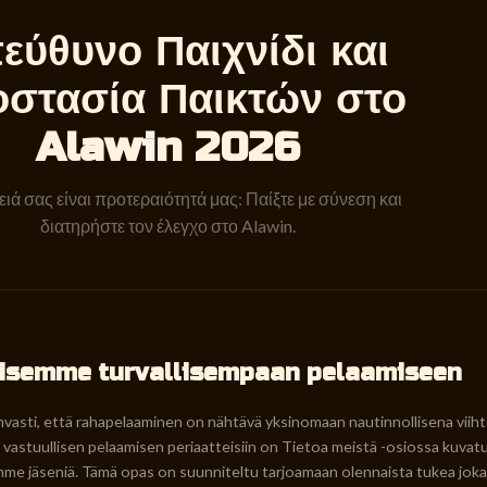
εύθυνο Παιχνίδι και
στασία Παικτών στο
Alawin 2026
ιά σας είναι προτεραιότητά μας: Παίξτε με σύνεση και
διατηρήστε τον έλεγχο στο Alawin.
isemme turvallisempaan pelaamiseen
vasti, että rahapelaaminen on nähtävä yksinomaan nautinnollisena viih
astuullisen pelaamisen periaatteisiin on Tietoa meistä -osiossa kuvatu
mme jäseniä. Tämä opas on suunniteltu tarjoamaan olennaista tukea jokais