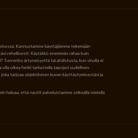
ttämisessä. Kannustamme käyttäjiämme tekemään
täsi rehellisesti: Käytätkö enemmän rahaa kuin
i? Tunnetko ärtyneisyyttä tai ahdistusta, kun sinulla ei
olla oikea hetki tarkastella tapojasi uudelleen.
oka tarjoaa objektiivisen kuvan käyttäytymisestäsi ja
n haluaa, että nautit palveluistamme selkeällä mielellä