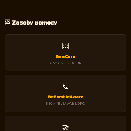
🆘 Zasoby pomocy
🆘
GamCare
GAMCARE.ORG.UK
📞
BeGambleAware
BEGAMBLEAWARE.ORG
🤝