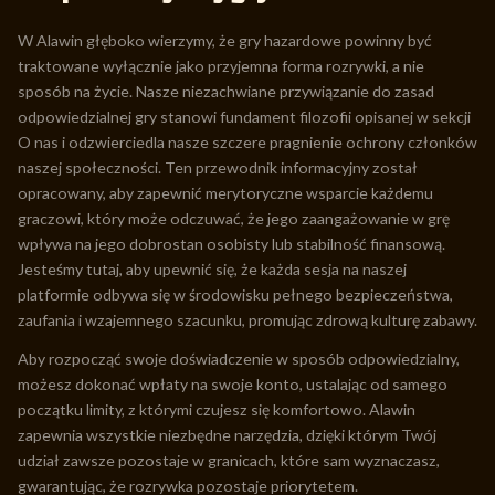
W Alawin głęboko wierzymy, że gry hazardowe powinny być
traktowane wyłącznie jako przyjemna forma rozrywki, a nie
sposób na życie. Nasze niezachwiane przywiązanie do zasad
odpowiedzialnej gry stanowi fundament filozofii opisanej w sekcji
O nas i odzwierciedla nasze szczere pragnienie ochrony członków
naszej społeczności. Ten przewodnik informacyjny został
opracowany, aby zapewnić merytoryczne wsparcie każdemu
graczowi, który może odczuwać, że jego zaangażowanie w grę
wpływa na jego dobrostan osobisty lub stabilność finansową.
Jesteśmy tutaj, aby upewnić się, że każda sesja na naszej
platformie odbywa się w środowisku pełnego bezpieczeństwa,
zaufania i wzajemnego szacunku, promując zdrową kulturę zabawy.
Aby rozpocząć swoje doświadczenie w sposób odpowiedzialny,
możesz dokonać wpłaty na swoje konto, ustalając od samego
początku limity, z którymi czujesz się komfortowo. Alawin
zapewnia wszystkie niezbędne narzędzia, dzięki którym Twój
udział zawsze pozostaje w granicach, które sam wyznaczasz,
gwarantując, że rozrywka pozostaje priorytetem.