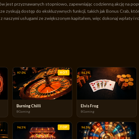
w jest przyznawanych stopniowo, zapewniając codzienną akcję na pop
ze zyskują dostęp do ekskluzywnych funkcji, takich jak Bonus Crab, któ
 z naszymi usługami ze zwiększonym kapitałem, więc dokonaj wpłaty i ro
HOT
97.0%
96.3%
Burning Chilli
Elvis Frog
BGaming
BGaming
TOP
96.5%
96.5%