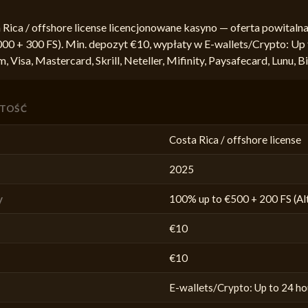
Rica / offshore license licencjonowane kasyno — oferta powitalna
00 + 300 FS). Min. depozyt €10, wypłaty w E-wallets/Crypto: Up 
, Visa, Mastercard, Skrill, Neteller, Mifinity, Paysafecard, Lunu, B
RTOŚĆ
Costa Rica / offshore license
2025
y
100% up to €500 + 200 FS (Al
€10
€10
E-wallets/Crypto: Up to 24 ho