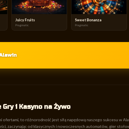
Juicy Fruits
Sweet Bonanza
Pragmatic
Pragmatic
 Alawin
 Gry i Kasyno na Żywo
i ofertami, to różnorodność jest siłą napędową naszego sukcesu w Ala
ści, zaczynając od klasycznych i nowoczesnych automatów, gier stołow