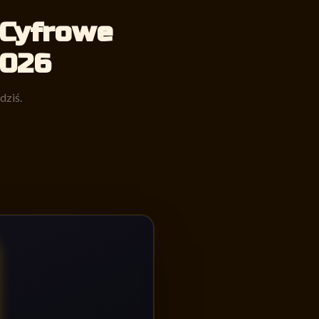
 Cyfrowe
2026
dziś.