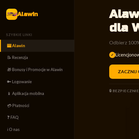
Alaw
Alawin
dla 
SZYBKIE LINKI
Odbierz 100% 
🎰 Alawin
Licencjono
📝 Recenzja
🎁 Bonusy i Promocje w Alawin
ZACZNIJ
🔑 Logowanie
🔒 BEZPIECZNIE
📱 Aplikacja mobilna
💳 Płatności
❓ FAQ
ℹ️ O nas