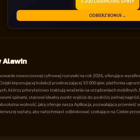
+ 200 DARMOWE SPINY
ODBIERZ BONUS →
 Alawin
owanie nowoczesnej cyfrowej rozrywki na rok 2026, oferujące wyrafino
Dzięki imponującej kolekcji przekraczającej 10 000 gier, platforma ugru
tych, którzy priorytetowo traktują wrażenia na urządzeniach mobilnych
wymi spinami, stanowi idealny punkt wyjścia do podróży pełnej nagró
t absolutna wolność, jaką oferuje nasza Aplikacja, pozwalająca przenieść 
ierwszej wpłaty, aby natychmiast odblokować czekające na Ciebie przyw