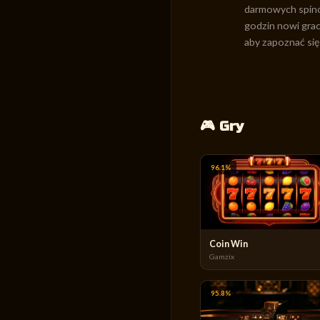
darmowych spinó
godzin nowi grac
aby zapoznać się
🎮 Gry
96.1%
Coin Win
Gamzix
95.8%