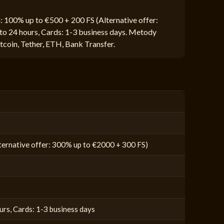
: 100% up to €500 + 200 FS (Alternative offer:
to 24 hours, Cards: 1-3 business days. Metody
itcoin, Tether, ETH, Bank Transfer.
ternative offer: 300% up to €2000 + 300 FS)
urs, Cards: 1-3 business days