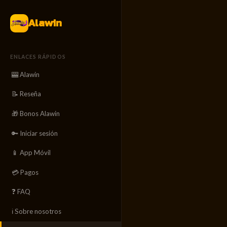
Alawin
ENLACES RÁPIDOS
🎰 Alawin
📝 Reseña
🎁 Bonos Alawin
🔑 Iniciar sesión
📱 App Móvil
💳 Pagos
❓ FAQ
ℹ️ Sobre nosotros